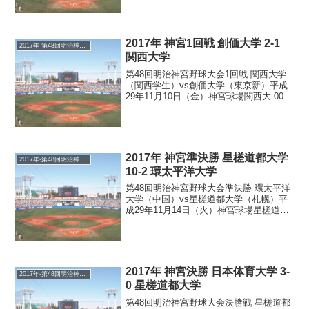
2017年 神宮1回戦 創価大学 2-1
2017年-第48回明治神宮野球大会
関西大学
第48回明治神宮野球大会1回戦 関西大学
（関西学生）vs創価大学（東京新）平成
29年11月10日（金）神宮球場関西大 000
010 000 =1 H7 E0創価大 000 020 00X =2
H6 E0 阪本大(6.1/3)、山本－久米...
2017年 神宮準決勝 星槎道都大学
2017年-第48回明治神宮野球大会
10-2 環太平洋大学
第48回明治神宮野球大会準決勝 環太平洋
大学（中国）vs星槎道都大学（札幌）平
成29年11月14日（火）神宮球場星槎道都
012 005 02 =10 H13 E1環太平洋 100 001
00 =2 H5 E0（8回コールド） 福田、
藤塚...
2017年 神宮決勝 日本体育大学 3-
2017年-第48回明治神宮野球大会
0 星槎道都大学
第48回明治神宮野球大会決勝戦 星槎道都