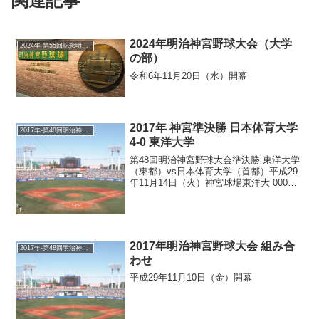
関連記事
2024年明治神宮野球大会（大学
2024年 第55回記念明治神宮野球大会
の部）
令和6年11月20日（水）開幕
2017年 神宮準決勝 日本体育大学
2017年-第48回明治神宮野球大会
4-0 東洋大学
第48回明治神宮野球大会準決勝 東洋大学
（東都）vs日本体育大学（首都）平成29
年11月14日（火）神宮球場東洋大 000
000 000 =0 H4 E0日体大 010 200 01X
=4 H11 E0 甲斐野、山下、中田、村上－
西川 ...
2017年明治神宮野球大会 組み合
2017年-第48回明治神宮野球大会
わせ
平成29年11月10日（金）開幕