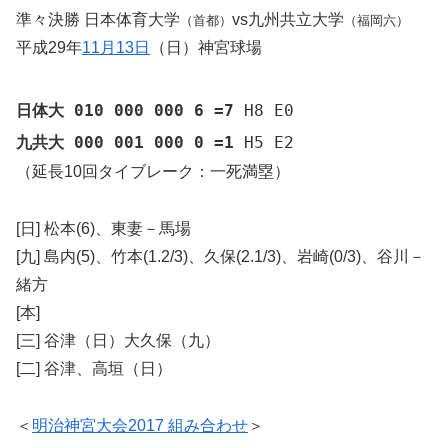
準々決勝 日本体育大学
vs九州共立大学
（首都）
（福岡六）
平成29年
11月13日
（日）神宮球場
日体大 010 000 000 6 =7
H8 E0
九共大 000 001 000 0 =1
H5 E2
（延長10回タイブレーク：一死満塁）
[日] 松本(6)、東妻－馬場
[九] 島内(5)、竹本(1.2/3)、久保(2.1/3)、岩崎(0/3)、谷川－
緒方
[本]
[三] 谷津（日）大久保（九）
[二] 谷津、高垣（日）
＜
明治神宮大会2017 組み合わせ
＞