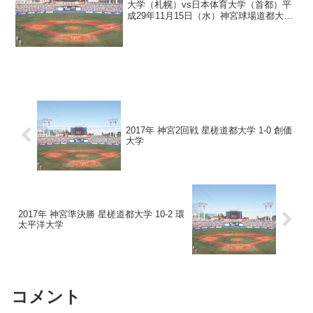
大学（札幌）vs日本体育大学（首都）平
成29年11月15日（水）神宮球場道都大
000 000 000 =0 H2 E0日体大 000 021
00X =3 H9 E1 福田、市毛、藤塚、細川－
塚原、...
2017年 神宮2回戦 星槎道都大学 1-0 創価
大学
2017年 神宮準決勝 星槎道都大学 10-2 環
太平洋大学
コメント