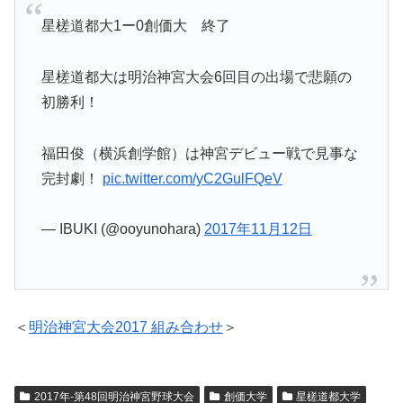
星槎道都大1ー0創価大 終了
星槎道都大は明治神宮大会6回目の出場で悲願の
初勝利！
福田俊（横浜創学館）は神宮デビュー戦で見事な
完封劇！
pic.twitter.com/yC2GulFQeV
— IBUKI (@ooyunohara)
2017年11月12日
＜
明治神宮大会2017 組み合わせ
＞
2017年-第48回明治神宮野球大会
創価大学
星槎道都大学