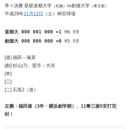
準々決勝 星槎道都大学
vs創価大学
（札幌）
（東京新）
平成29年
11月12日
（土）神宮球場
道都大 000 001 000 =1
H6 E0
創価大 000 000 000 =0
H5 E0
[道] 福田－塚原
[創] 杉山(7)、望月－大河
[本]
[三]
[二] 石黒2（道）
左腕・福田俊（3年・横浜創学館）、11奪三振5安打完
封！