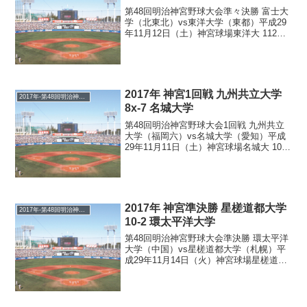
第48回明治神宮野球大会準々決勝 富士大
学（北東北）vs東洋大学（東都）平成29
年11月12日（土）神宮球場東洋大 112
014 0 =9 H10 E0富士大 000 010 0 =1
H7 E0（7回コールド） 飯田(5)、甲斐野
－西川...
2017年 神宮1回戦 九州共立大学
2017年-第48回明治神宮野球大会
8x-7 名城大学
第48回明治神宮野球大会1回戦 九州共立
大学（福岡六）vs名城大学（愛知）平成
29年11月11日（土）神宮球場名城大 102
004 000 =7 H11 E0九共大 300 120 011x
=8 H15 E3 栗林(8)、板倉－山口 竹...
2017年 神宮準決勝 星槎道都大学
2017年-第48回明治神宮野球大会
10-2 環太平洋大学
第48回明治神宮野球大会準決勝 環太平洋
大学（中国）vs星槎道都大学（札幌）平
成29年11月14日（火）神宮球場星槎道都
012 005 02 =10 H13 E1環太平洋 100 001
00 =2 H5 E0（8回コールド） 福田、
藤塚...